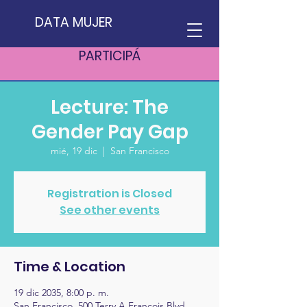
DATA MUJER
PARTICIPÁ
Lecture: The
Gender Pay Gap
mié, 19 dic
  |  
San Francisco
Registration is Closed
See other events
Time & Location
19 dic 2035, 8:00 p. m.
San Francisco, 500 Terry A Francois Blvd,