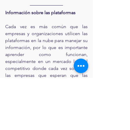
Información sobre las plataformas
Cada vez es más común que las 
empresas y organizaciones utilicen las 
plataformas en la nube para manejar su 
información, por lo que es importante 
aprender como funcionan, 
especialmente en un mercado laboral 
competitivo donde cada vez son más 
las empresas que esperan que las 
personas profesionales en tecnología, y 
especialmente en Ciencia de Datos, 
conozcan al menos una de ellas.
Si quieren comenzar a explorar el 
mundo de las plataformas en la nube, o 
quieren aprender más sobre su 